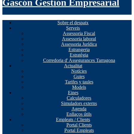
Gascón Gestión Empresarial
Sobre el despatx
Serveis
Assessoria Fiscal
Assessoria laboral
Assessoria Jurídica
Estrangeria
Estratègia
Corredoria d' Assegurances Tarragona
Actualitat
Notícies
Guies
Tarifes y taules
Models
Eines
Calculadores
Simuladors externs
Agenda
Enllaços útils
Empleats / Clients
Portal Clients
Portal Empleats